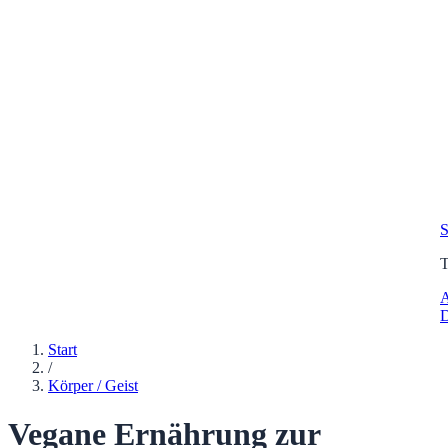
S
A
D
Start
/
Körper / Geist
Vegane Ernährung zur