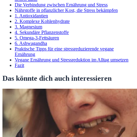
Die Verbindung zwischen Ernährung und Stress
Nährstoffe in pflanzlicher Kost, die Stress bekämpfen
1. Antioxidantien
2. Komplexe Kohlenhydrate
3. Magnesium
4. Sekundäre Pflanzenstoffe
5. Omega-3-Fettsäuren
6. Ashwagandha
Praktische Tipps für eine stressreduzierende vegane
Ernährung
Vegane Ernährung und Stressreduktion im Alltag umsetzen
Fazit
Das könnte dich auch interessieren