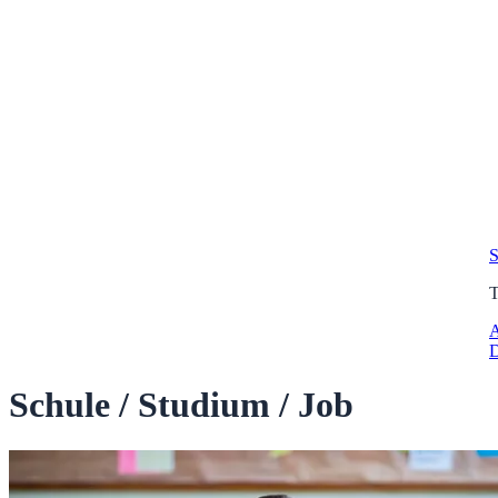
S
A
D
Schule / Studium / Job