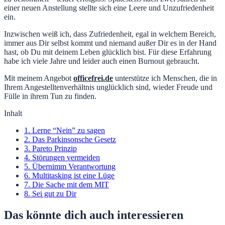
einer neuen Anstellung stellte sich eine Leere und Unzufriedenheit
ein.
Inzwischen weiß ich, dass Zufriedenheit, egal in welchem Bereich,
immer aus Dir selbst kommt und niemand außer Dir es in der Hand
hast, ob Du mit deinem Leben glücklich bist. Für diese Erfahrung
habe ich viele Jahre und leider auch einen Burnout gebraucht.
Mit meinem Angebot
officefrei.de
unterstütze ich Menschen, die in
Ihrem Angestelltenverhältnis unglücklich sind, wieder Freude und
Fülle in ihrem Tun zu finden.
Inhalt
1. Lerne “Nein” zu sagen
2. Das Parkinsonsche Gesetz
3. Pareto Prinzip
4. Störungen vermeiden
5. Übernimm Verantwortung
6. Multitasking ist eine Lüge
7. Die Sache mit dem MIT
8. Sei gut zu Dir
Das könnte dich auch interessieren