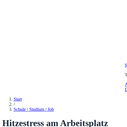
S
A
D
Start
/
Schule / Studium / Job
Hitzestress am Arbeitsplatz