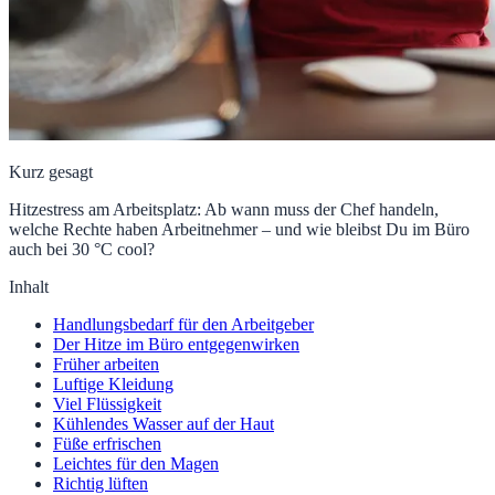
Kurz gesagt
Hitzestress am Arbeitsplatz: Ab wann muss der Chef handeln,
welche Rechte haben Arbeitnehmer – und wie bleibst Du im Büro
auch bei 30 °C cool?
Inhalt
Handlungsbedarf für den Arbeitgeber
Der Hitze im Büro entgegenwirken
Früher arbeiten
Luftige Kleidung
Viel Flüssigkeit
Kühlendes Wasser auf der Haut
Füße erfrischen
Leichtes für den Magen
Richtig lüften