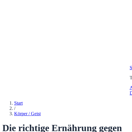
S
A
D
Start
/
Körper / Geist
Die richtige Ernährung gegen