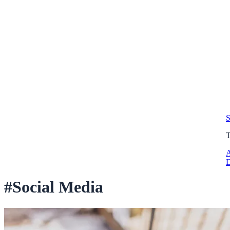
S
A
D
#Social Media