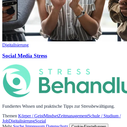
Digitalisierung
Social Media Stress
Fundiertes Wissen und praktische Tipps zur Stressbewältigung.
Themen
Körper / Geist
Mindset
Zeitmanagement
Schule / Studium /
Job
Digitalisierung
Sozial
Mehr
Suche
Impressum
Datenschutz
Cookie-Einstellungen