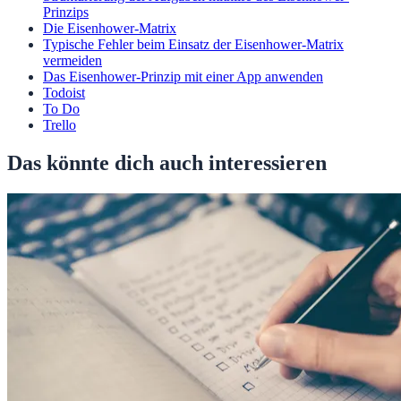
Prinzips
Die Eisenhower-Matrix
Typische Fehler beim Einsatz der Eisenhower-Matrix
vermeiden
Das Eisenhower-Prinzip mit einer App anwenden
Todoist
To Do
Trello
Das könnte dich auch interessieren