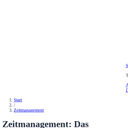
S
A
D
Start
/
Zeitmanagement
Zeitmanagement: Das