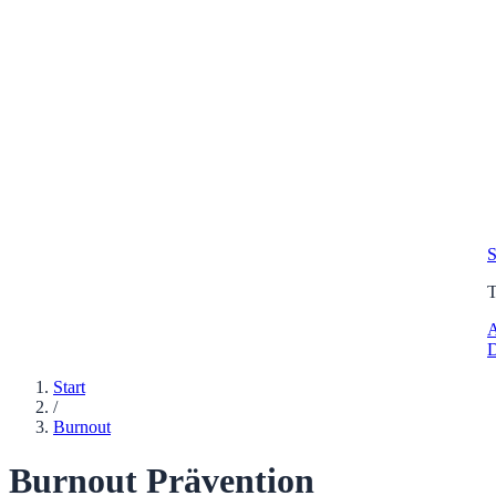
S
A
D
Start
/
Burnout
Burnout Prävention