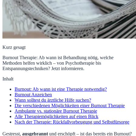
Kurz gesagt
Burnout Therapie: Ab wann ist Behandlung nötig, welche
Methoden helfen wirklich – von Psychotherapie bis
Entspannungstechniken? Jetzt informieren.
Inhalt
Burnout: Ab wann ist eine Therapie notwendig?
Burnout Anzeichen
Wann solltest du ärztliche Hilfe suchen?
Die verschiedenen Möglichkeiten einer Burnout Therapie
Ambulante vs. stationäre Burnout Therapie
Alle Therapiemöglichkeiten auf einen Blick
Nach der Therapie: Rückfallvorbeugung und Selbstfürsorge
Gestresst,
ausgebrannt
und erschöpft – ist das bereits ein Burnout?