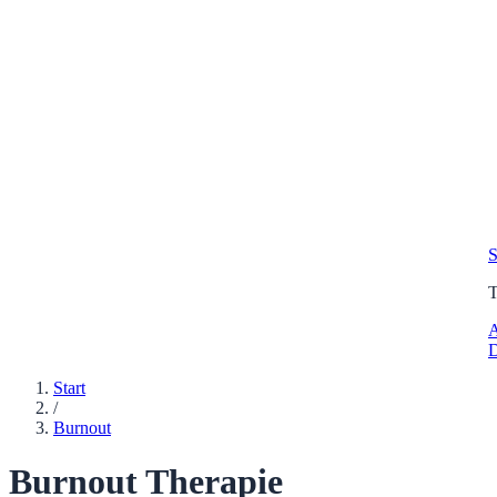
S
A
D
Start
/
Burnout
Burnout Therapie