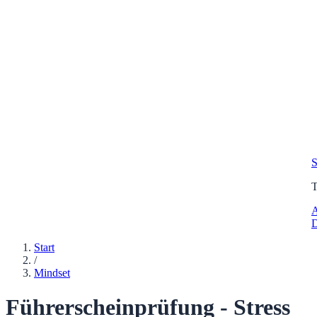
S
A
D
Start
/
Mindset
Führerscheinprüfung - Stress